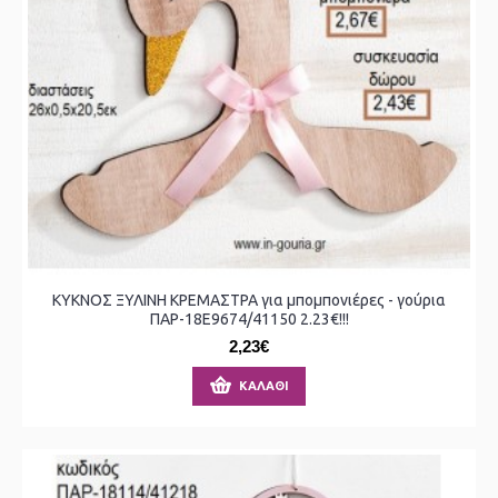
ΚΥΚΝΟΣ ΞΥΛΙΝΗ ΚΡΕΜΑΣΤΡΑ για μπομπονιέρες - γούρια
ΠΑΡ-18Ε9674/41150 2.23€!!!
2,23€
ΚΑΛΆΘΙ