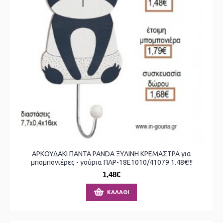
ΑΡΚΟΥΔΑΚΙ ΠΑΝΤΑ PANDA ΞΥΛΙΝΗ ΚΡΕΜΑΣΤΡΑ για
μπομπονιέρες - γούρια ΠΑΡ-18Ε1010/41079 1.48€!!!
1,48€
ΚΑΛΆΘΙ