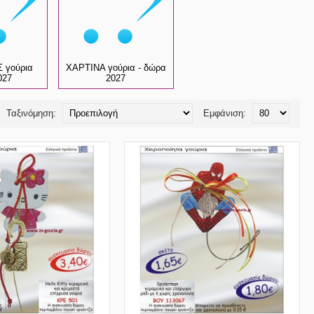
 γούρια
ΧΑΡΤΙΝΑ γούρια - δώρα
027
2027
Ταξινόμηση:
Εμφάνιση: