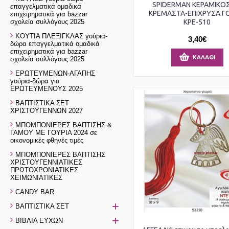
SPIDERMAN ΚΕΡΑΜΙΚΟΣ
επαγγελματικά ομαδικά
ΚΡΕΜΑΣΤΑ-ΕΠΙΧΡΥΣΑ Γ
επιχειρηματικά για bazzar
σχολεία συλλόγους 2025
ΚΡΕ-510
ΚΟΥΤΙΑ ΠΛΕΞΙΓΚΛΑΣ γούρια-
3,40€
δώρα επαγγελματικά ομαδικά
επιχειρηματικά για bazzar
ΚΑΛΆΘΙ
σχολεία συλλόγους 2025
ΕΡΩΤΕΥΜΕΝΩΝ-ΑΓΑΠΗΣ
γούρια-δώρα για
ΕΡΩΤΕΥΜΕΝΟΥΣ 2025
ΒΑΠΤΙΣΤΙΚΑ ΣΕΤ
ΧΡΙΣΤΟΥΓΕΝΝΩΝ 2027
ΜΠΟΜΠΟΝΙΕΡΕΣ ΒΑΠΤΙΣΗΣ &
ΓΑΜΟΥ ΜΕ ΓΟΥΡΙΑ 2024 σε
οικονομικές φθηνές τιμές
ΜΠΟΜΠΟΝΙΕΡΕΣ ΒΑΠΤΙΣΗΣ
ΧΡΙΣΤΟΥΓΕΝΝΙΑΤΙΚΕΣ
ΠΡΩΤΟΧΡΟΝΙΑΤΙΚΕΣ
ΧΕΙΜΩΝΙΑΤΙΚΕΣ
CANDY BAR
+
ΒΑΠΤΙΣΤΙΚΑ ΣΕΤ
+
ΒΙΒΛΙΑ ΕΥΧΩΝ