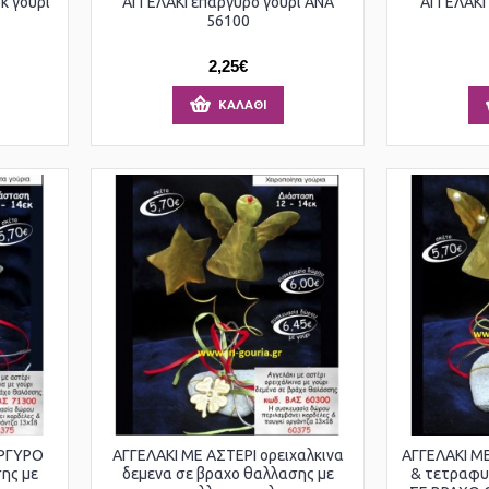
κ γούρι
ΑΓΓΕΛΑΚΙ επάργυρο γούρι ΑΝΑ
ΑΓΓΕΛΑΚΙ 
56100
2,25€
ΚΑΛΆΘΙ
ΑΡΓΥΡΟ
ΑΓΓΕΛΑΚΙ ΜΕ ΑΣΤΕΡΙ ορειχαλκινα
ΑΓΓΕΛΑΚΙ Μ
ης με
δεμενα σε βραχο θαλλασης με
& τετραφυ