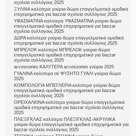
σχολεία συλλόγους 2025
ΞΥΛΙΝΑ καλύτερα γούρια-δώρα επαγγελματικά ομαδικά
επιχειρηματικά για bazzar σχολεία συλλόγους 2025
ΥΦΑΣΜΑΤΙΝΑ καλύτερα ΥΦΑΣΜΑΤΙΝΑ γούρια-δώρα
επαγγελματικά ομαδικά επιχειρηματικά για bazzar
σχολεία συλλόγους 2025
ΔΩΡΑ καλύτερα γούρια-δώρα επαγγελματικά ομαδικά
επιχειρηματικά για bazzar σχολεία συλλόγους 2025
ΜΠΡΕΛΟΚ καλύτερα ΜΠΡΕΛΟΚ γούρια-δώρα
επαγγελματικά ομαδικά επιχειρηματικά για bazzar
σχολεία συλλόγους 2025
accessories ΚΑΛΥΤΕΡΑ accessories γούρια 2025
ΓΥΑΛΙΝΑ καλύτερα σε ΦΥΣΗΤΟ ΓΥΑΛΙ γούρια δώρα
2025
ΚΟΜΠΟΛΟΓΙΑ ΜΠΕΓΛΕΡΙΑ καλύτερα γούρια-δώρα
επαγγελματικά ομαδικά επιχειρηματικά για bazzar
σχολεία συλλόγους 2025
ΟΡΕΙΧΑΛΚΙΝΑ καλύτερα γούρια-δώρα επαγγελματικά
ομαδικά επιχειρηματικά για bazzar σχολεία συλλόγους
2025
ΠΛΕΞΙΓΚΛΑΣ καλύτερα ΠΛΕΞΙΓΚΛΑΣ-ΑΚΡΥΛΙΚΑ
γούρια-δώρα επαγγελματικά ομαδικά επιχειρηματικά για
bazzar σχολεία συλλόγους 2025