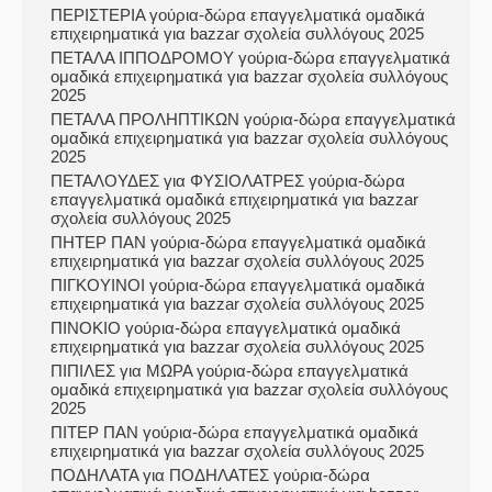
ΠΕΡΙΣΤΕΡΙΑ γούρια-δώρα επαγγελματικά ομαδικά
επιχειρηματικά για bazzar σχολεία συλλόγους 2025
ΠΕΤΑΛΑ ΙΠΠΟΔΡΟΜΟΥ γούρια-δώρα επαγγελματικά
ομαδικά επιχειρηματικά για bazzar σχολεία συλλόγους
2025
ΠΕΤΑΛΑ ΠΡΟΛΗΠΤΙΚΩΝ γούρια-δώρα επαγγελματικά
ομαδικά επιχειρηματικά για bazzar σχολεία συλλόγους
2025
ΠΕΤΑΛΟΥΔΕΣ για ΦΥΣΙΟΛΑΤΡΕΣ γούρια-δώρα
επαγγελματικά ομαδικά επιχειρηματικά για bazzar
σχολεία συλλόγους 2025
ΠΗΤΕΡ ΠΑΝ γούρια-δώρα επαγγελματικά ομαδικά
επιχειρηματικά για bazzar σχολεία συλλόγους 2025
ΠΙΓΚΟΥΙΝΟΙ γούρια-δώρα επαγγελματικά ομαδικά
επιχειρηματικά για bazzar σχολεία συλλόγους 2025
ΠΙΝΟΚΙΟ γούρια-δώρα επαγγελματικά ομαδικά
επιχειρηματικά για bazzar σχολεία συλλόγους 2025
ΠΙΠΙΛΕΣ για ΜΩΡΑ γούρια-δώρα επαγγελματικά
ομαδικά επιχειρηματικά για bazzar σχολεία συλλόγους
2025
ΠΙΤΕΡ ΠΑΝ γούρια-δώρα επαγγελματικά ομαδικά
επιχειρηματικά για bazzar σχολεία συλλόγους 2025
ΠΟΔΗΛΑΤΑ για ΠΟΔΗΛΑΤΕΣ γούρια-δώρα