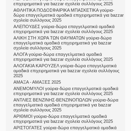
επιχειρηματικά για bazzar σχολεία συλλόγους 2025
ΑΘΛΗΤΙΚΑ ΠΟΔΟΣΦΑΙΡΙΚΑ ΜΠΑΣΚΕΤΙΚΑ γούρια-
δώρα επαγγελματικά ομαδικά επιχειρηματικά για bazzar
σχολεία συλλόγους 2025
ΑΛΕΠΟΥΔΕΣ γούρια-δώρα επαγγελματικά ομαδικά
επιχειρηματικά για bazzar σχολεία συλλόγους 2025
ΑΛΙΚΗ ΣΤΗ ΧΩΡΑ ΤΩΝ ΘΑΥΜΑΤΩΝ γούρια-δώρα
επαγγελματικά ομαδικά επιχειρηματικά για bazzar
σχολεία συλλόγους 2025
ΑΛΟΓΑ γούρια-δώρα επαγγελματικά ομαδικά
επιχειρηματικά για bazzar σχολεία συλλόγους 2025
ΑΛΟΓΑΚΙΑ ΚΑΡΟΥΖΕΛ γούρια-δώρα επαγγελματικά
ομαδικά επιχειρηματικά για bazzar σχολεία συλλόγους
2025
ΑΜΑΞΑ - ΑΜΑΞΕΣ 2025
ΑΝΕΜΟΜΥΛΟΙ γούρια-δώρα επαγγελματικά ομαδικά
επιχειρηματικά για bazzar σχολεία συλλόγους 2025
ΑΝΤΛΙΕΣ ΒΕΝΖΙΝΗΣ-ΒΕΝΖΙΝΟΠΩΛΩΝ γούρια-δώρα
επαγγελματικά ομαδικά επιχειρηματικά για bazzar
σχολεία συλλόγους 2025
ΑΡΙΘΜΟΙ γούρια-δώρα επαγγελματικά ομαδικά
επιχειρηματικά για bazzar σχολεία συλλόγους 2025
ΑΡΙΣΤΟΓΑΤΕΣ γούρια-δώρα επαγγελματικά ομαδικά