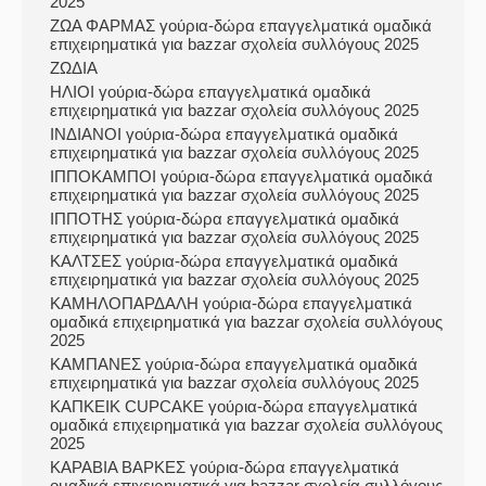
2025
ΖΩΑ ΦΑΡΜΑΣ γούρια-δώρα επαγγελματικά ομαδικά
επιχειρηματικά για bazzar σχολεία συλλόγους 2025
ΖΩΔΙΑ
ΗΛΙΟΙ γούρια-δώρα επαγγελματικά ομαδικά
επιχειρηματικά για bazzar σχολεία συλλόγους 2025
ΙΝΔΙΑΝΟΙ γούρια-δώρα επαγγελματικά ομαδικά
επιχειρηματικά για bazzar σχολεία συλλόγους 2025
ΙΠΠΟΚΑΜΠΟΙ γούρια-δώρα επαγγελματικά ομαδικά
επιχειρηματικά για bazzar σχολεία συλλόγους 2025
ΙΠΠΟΤΗΣ γούρια-δώρα επαγγελματικά ομαδικά
επιχειρηματικά για bazzar σχολεία συλλόγους 2025
ΚΑΛΤΣΕΣ γούρια-δώρα επαγγελματικά ομαδικά
επιχειρηματικά για bazzar σχολεία συλλόγους 2025
ΚΑΜΗΛΟΠΑΡΔΑΛΗ γούρια-δώρα επαγγελματικά
ομαδικά επιχειρηματικά για bazzar σχολεία συλλόγους
2025
ΚΑΜΠΑΝΕΣ γούρια-δώρα επαγγελματικά ομαδικά
επιχειρηματικά για bazzar σχολεία συλλόγους 2025
ΚΑΠΚΕΙΚ CUPCAKE γούρια-δώρα επαγγελματικά
ομαδικά επιχειρηματικά για bazzar σχολεία συλλόγους
2025
ΚΑΡΑΒΙΑ ΒΑΡΚΕΣ γούρια-δώρα επαγγελματικά
ομαδικά επιχειρηματικά για bazzar σχολεία συλλόγους