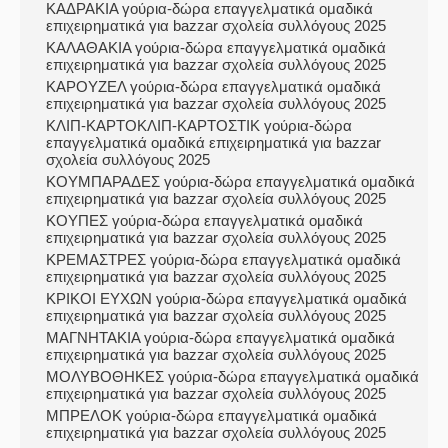
ΚΑΔΡΑΚΙΑ γούρια-δώρα επαγγελματικά ομαδικά
επιχειρηματικά για bazzar σχολεία συλλόγους 2025
ΚΑΛΑΘΑΚΙΑ γούρια-δώρα επαγγελματικά ομαδικά
επιχειρηματικά για bazzar σχολεία συλλόγους 2025
ΚΑΡΟΥΖΕΛ γούρια-δώρα επαγγελματικά ομαδικά
επιχειρηματικά για bazzar σχολεία συλλόγους 2025
ΚΛΙΠ-ΚΑΡΤΟΚΛΙΠ-ΚΑΡΤΟΣΤΙΚ γούρια-δώρα
επαγγελματικά ομαδικά επιχειρηματικά για bazzar
σχολεία συλλόγους 2025
ΚΟΥΜΠΑΡΑΔΕΣ γούρια-δώρα επαγγελματικά ομαδικά
επιχειρηματικά για bazzar σχολεία συλλόγους 2025
ΚΟΥΠΕΣ γούρια-δώρα επαγγελματικά ομαδικά
επιχειρηματικά για bazzar σχολεία συλλόγους 2025
ΚΡΕΜΑΣΤΡΕΣ γούρια-δώρα επαγγελματικά ομαδικά
επιχειρηματικά για bazzar σχολεία συλλόγους 2025
ΚΡΙΚΟΙ ΕΥΧΩΝ γούρια-δώρα επαγγελματικά ομαδικά
επιχειρηματικά για bazzar σχολεία συλλόγους 2025
ΜΑΓΝΗΤΑΚΙΑ γούρια-δώρα επαγγελματικά ομαδικά
επιχειρηματικά για bazzar σχολεία συλλόγους 2025
ΜΟΛΥΒΟΘΗΚΕΣ γούρια-δώρα επαγγελματικά ομαδικά
επιχειρηματικά για bazzar σχολεία συλλόγους 2025
ΜΠΡΕΛΟΚ γούρια-δώρα επαγγελματικά ομαδικά
επιχειρηματικά για bazzar σχολεία συλλόγους 2025