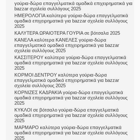
γούρια-δώρα επαγγελματικά ομαδικά επιχειρηματικά για
bazzar σχολεία συλλόγους 2025
ΗΜΕΡΟΛΟΓΙΑ καλύτερα γούρια-δώρα επαγγελματικά
ομαδικά επιχειρηματικά για bazzar σχολεία συλλόγους
2025
ΚΑΛΥΤΕΡΑ ΩΡΑΙΟΤΕΡΑ ΓΟΥΡΙΑ σε βότσαλα 2025
ΚΑΝΕΛΑ καλύτερα ΚΑΝΕΛΕΣ γούρια-δώρα
επαγγελματικά ομαδικά επιχειρηματικά για bazzar
σχολεία συλλόγους 2025
ΚΑΣΣΙΤΕΡΟΥ καλύτερα γούρια-δώρα επαγγελματικά
ομαδικά επιχειρηματικά για bazzar σχολεία συλλόγους
2025
ΚΟΡΜΟΙ ΔΕΝΤΡΟΥ καλύτερα γούρια-δώρα
επαγγελματικά ομαδικά επιχειρηματικά για bazzar
σχολεία συλλόγους 2025
ΚΟΡΝΙΖΕΣ ΚΑΔΡΑΚΙΑ γούρια-δώρα επαγγελματικά
ομαδικά επιχειρηματικά για bazzar σχολεία συλλόγους
2025
ΚΥΚΛΟΙ σε βότσαλο γούρια-δώρα επαγγελματικά
ομαδικά επιχειρηματικά για bazzar σχολεία συλλόγους
2025
ΜΑΡΜΑΡΟ καλύτερα γούρια-δώρα επαγγελματικά
ομαδικά επιχειρηματικά για bazzar σχολεία συλλόγους
2025