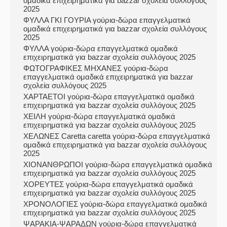
ομαδικά επιχειρηματικά για bazzar σχολεία συλλόγους
2025
ΦΥΛΛΑ ΓΚΙ ΓΟΥΡΙΑ γούρια-δώρα επαγγελματικά
ομαδικά επιχειρηματικά για bazzar σχολεία συλλόγους
2025
ΦΥΛΛΑ γούρια-δώρα επαγγελματικά ομαδικά
επιχειρηματικά για bazzar σχολεία συλλόγους 2025
ΦΩΤΟΓΡΑΦΙΚΕΣ ΜΗΧΑΝΕΣ γούρια-δώρα
επαγγελματικά ομαδικά επιχειρηματικά για bazzar
σχολεία συλλόγους 2025
ΧΑΡΤΑΕΤΟΙ γούρια-δώρα επαγγελματικά ομαδικά
επιχειρηματικά για bazzar σχολεία συλλόγους 2025
ΧΕΙΛΗ γούρια-δώρα επαγγελματικά ομαδικά
επιχειρηματικά για bazzar σχολεία συλλόγους 2025
ΧΕΛΩΝΕΣ Caretta caretta γούρια-δώρα επαγγελματικά
ομαδικά επιχειρηματικά για bazzar σχολεία συλλόγους
2025
ΧΙΟΝΑΝΘΡΩΠΟΙ γούρια-δώρα επαγγελματικά ομαδικά
επιχειρηματικά για bazzar σχολεία συλλόγους 2025
ΧΟΡΕΥΤΕΣ γούρια-δώρα επαγγελματικά ομαδικά
επιχειρηματικά για bazzar σχολεία συλλόγους 2025
ΧΡΟΝΟΛΟΓΙΕΣ γούρια-δώρα επαγγελματικά ομαδικά
επιχειρηματικά για bazzar σχολεία συλλόγους 2025
ΨΑΡΑΚΙΑ-ΨΑΡΑΔΩΝ γούρια-δώρα επαγγελματικά