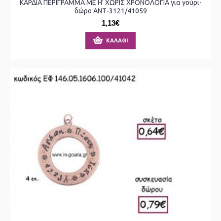
ΚΑΡΔΙΑ ΠΕΡΙΓΡΑΜΜΑ ΜΕ Η' ΧΩΡΙΣ ΧΡΟΝΟΛΟΓΙΑ για γούρι-
δώρο ΑΝΤ-3121/41059
1,13€
ΚΑΛΆΘΙ