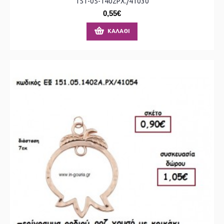
151-05-1402ΡΧ./41030
0,55€
ΚΑΛΆΘΙ