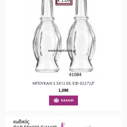
ΜΠΟΥΚΑΛΙ 3.5X12 ΕΚ. ΕΦ-02272/Γ
1,09€
ΚΑΛΆΘΙ