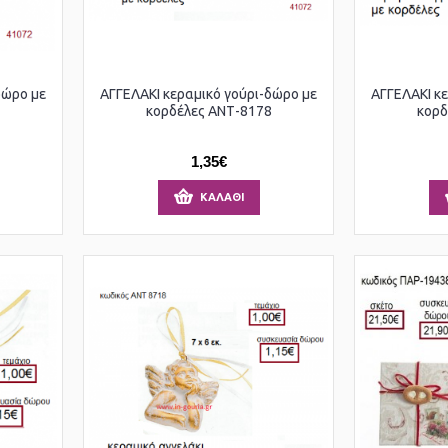
δώρο με
ΑΓΓΕΛΑΚΙ κεραμικό γούρι-δώρο με
ΑΓΓΕΛΑΚΙ κε
7
κορδέλες ΑΝΤ-8178
κορδ
1,35€
ΚΑΛΆΘΙ