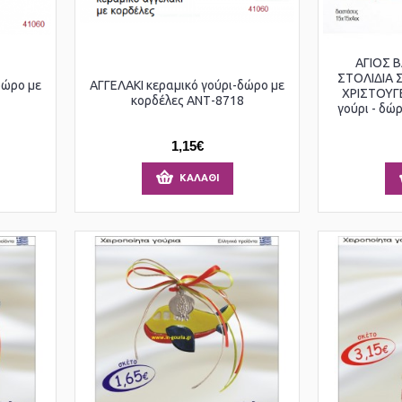
ΑΓΙΟΣ 
ΣΤΟΛΙΔΙΑ Σ
δώρο με
ΑΓΓΕΛΑΚΙ κεραμικό γούρι-δώρο με
ΧΡΙΣΤΟΥΓ
7
κορδέλες ΑΝΤ-8718
γούρι - δώ
1,15€
ΚΑΛΆΘΙ