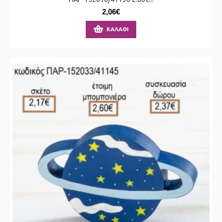
2,06€
ΚΑΛΆΘΙ