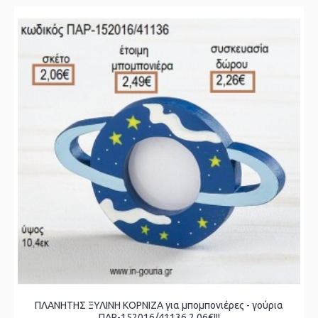
ΠΛΑΝΗΤΗΣ ΞΥΛΙΝΗ ΚΟΡΝΙΖΑ για μπομπονιέρες - γούρια
ΠΑΡ-152016/41136 2.06€!!!