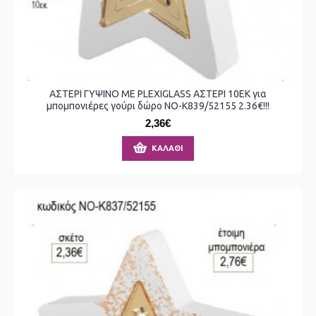
ΑΣΤΕΡΙ ΓΥΨΙΝΟ ΜΕ PLEXIGLASS ΑΣΤΕΡΙ 10ΕΚ για
μπομπονιέρες γούρι δώρο ΝΟ-Κ839/52155 2.36€!!!
2,36€
ΚΑΛΆΘΙ