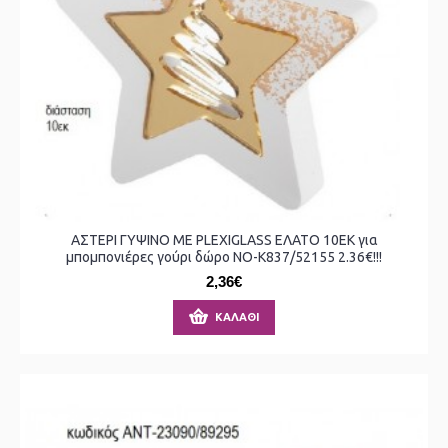
ΑΣΤΕΡΙ ΓΥΨΙΝΟ ΜΕ PLEXIGLASS ΕΛΑΤΟ 10ΕΚ για
μπομπονιέρες γούρι δώρο ΝΟ-Κ837/52155 2.36€!!!
2,36€
ΚΑΛΆΘΙ