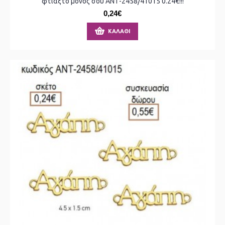
φτιάξτο μόνος σου ΑΝΤ-2458/41015 0.24€!!!
0,24€
ΚΑΛΆΘΙ