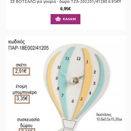
ΣΕ ΒΟΤΣΑΛΟ για γούρια - δώρα ΤΖΑ-202201/41280 6.95€!!!
6,95€
ΚΑΛΆΘΙ