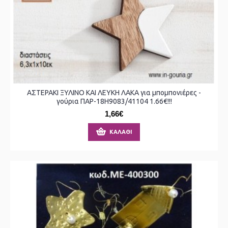
ΑΣΤΕΡΑΚΙ ΞΥΛΙΝΟ ΚΑΙ ΛΕΥΚΗ ΛΑΚΑ για μπομπονιέρες -
γούρια ΠΑΡ-18Η9083/41104 1.66€!!!
1,66€
ΚΑΛΆΘΙ