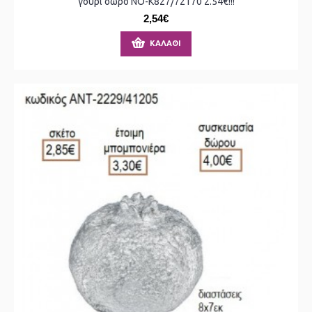
γούρι δώρο ΝΟ-Κ827/72170 2.54€!!!
2,54€
ΚΑΛΆΘΙ