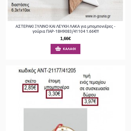
ΑΣΤΕΡΑΚΙ ΞΥΛΙΝΟ ΚΑΙ ΛΕΥΚΗ ΛΑΚΑ για μπομπονιέρες -
γούρια ΠΑΡ-18Η9083/41104 1.66€!!!
1,66€
ΚΑΛΆΘΙ