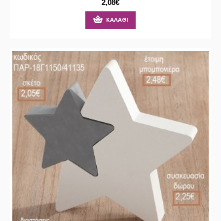
2,08€
ΚΑΛΆΘΙ