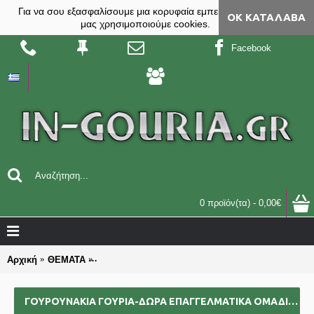
Για να σου εξασφαλίσουμε μια κορυφαία εμπειρία, στο site
ΟΚ ΚΑΤΆΛΑΒΑ
μας χρησιμοποιούμε cookies.
Facebook
0 προϊόν(τα) - 0,00€
Αρχική
ΘΕΜΑΤΑ
ΓΟΥΡΟΥΝΑΚIA γούρια-δώρα επαγγελματικά ομαδικ
ΓΟΥΡΟΥΝΑΚIA ΓΟΎΡΙΑ-ΔΏΡΑ ΕΠΑΓΓΕΛΜΑΤΙΚΆ ΟΜΑΔΙΚΆ ΕΠΙΧΕΙΡΗΜΑΤΙΚΆ ΓΙΑ BAZZAR ΣΧΟΛΕΊΑ ΣΥΛΛΌΓΟΥΣ 2025