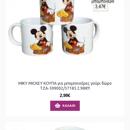
MIΚY ΜΙCKEY ΚΟΥΠΑ για μπομπονιέρες γούρι δώρο
ΤΖΑ-599002/57185 2.98€!!!
2,98€
ΚΑΛΆΘΙ