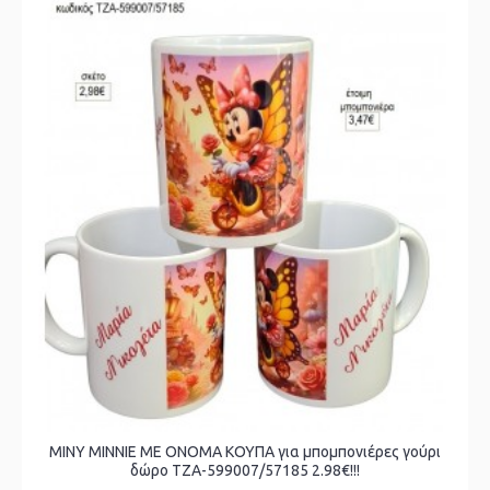
MINY ΜΙΝΝΙΕ ME ONOMA ΚΟΥΠΑ για μπομπονιέρες γούρι
δώρο ΤΖΑ-599007/57185 2.98€!!!