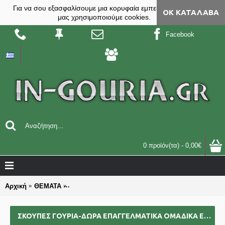
Για να σου εξασφαλίσουμε μια κορυφαία εμπειρία, στο site
ΟΚ ΚΑΤΆΛΑΒΑ
μας χρησιμοποιούμε cookies.
Facebook
0 προϊόν(τα) - 0,00€
Αρχική
ΘΕΜΑΤΑ
ΣΚΟΥΠΕΣ γούρια-δώρα επαγγελματικά ομαδικά επι
ΣΚΟΥΠΕΣ ΓΟΎΡΙΑ-ΔΏΡΑ ΕΠΑΓΓΕΛΜΑΤΙΚΆ ΟΜΑΔΙΚΆ ΕΠΙΧΕΙΡΗΜΑΤΙΚΆ ΓΙΑ BAZZAR ΣΧΟΛΕΊΑ ΣΥΛΛΌΓΟΥΣ 2025