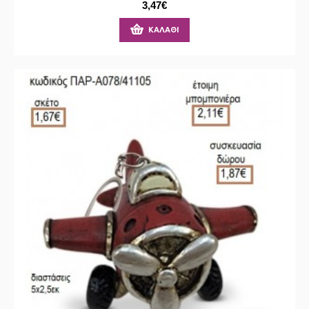
3,47€
ΚΑΛΆΘΙ