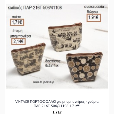
VINTAGE ΠΟΡΤΟΦΟΛΑΚΙ για μπομπονιέρες - γούρια
ΠΑΡ-216Γ-506/41108 1.71€!!!
1,71€