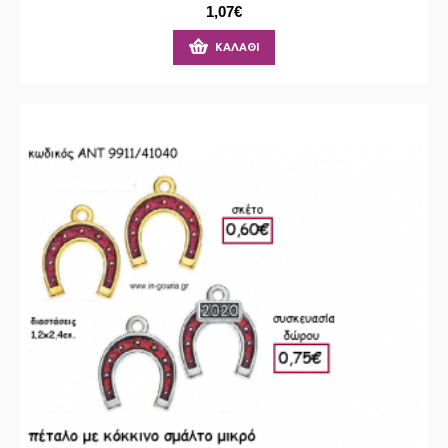
1,07€
ΚΑΛΆΘΙ