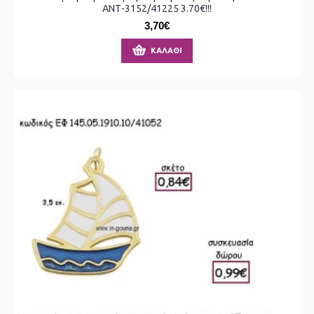
ΑΝΤ-3152/41225 3.70€!!!
3,70€
ΚΑΛΆΘΙ