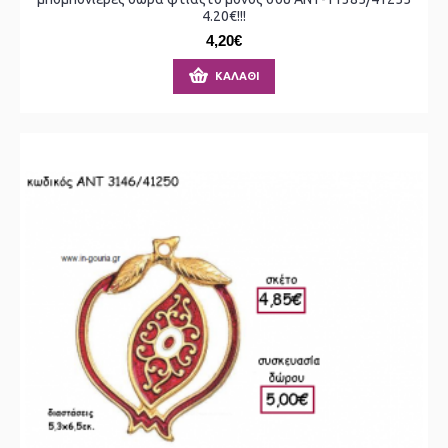
4.20€!!!
4,20€
ΚΑΛΆΘΙ