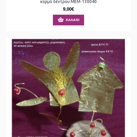
κορμό δέντρου ΜΕΜ-130040
9,00€
ΚΑΛΆΘΙ