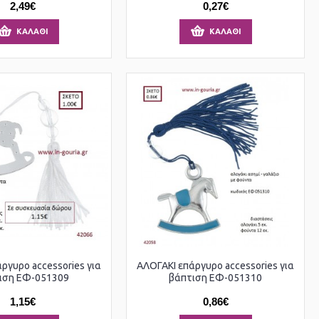
2,49€
0,27€
ΚΑΛΆΘΙ
ΚΑΛΆΘΙ
ργυρο accessories για
ΑΛΟΓΑΚΙ επάργυρο accessories για
ιση ΕΦ-051309
βάπτιση ΕΦ-051310
1,15€
0,86€