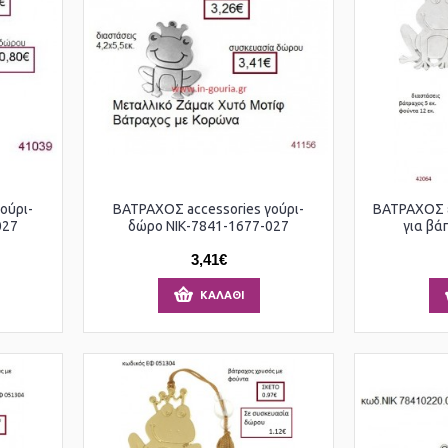
ούρι-
ΒΑΤΡΑΧΟΣ accessories γούρι-
ΒΑΤΡΑΧΟΣ ε
027
δώρο ΝΙΚ-7841-1677-027
για βά
3,41€
ΚΑΛΆΘΙ