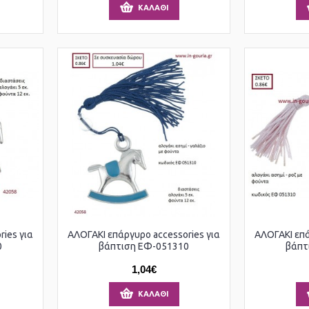
ΚΑΛΆΘΙ
ies για
ΑΛΟΓΑΚΙ επάργυρο accessories για
ΑΛΟΓΑΚΙ επά
0
βάπτιση ΕΦ-051310
βάπτ
1,04€
ΚΑΛΆΘΙ