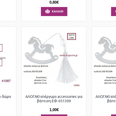
0,80€
ΚΑΛΆΘΙ
ρι-δώρο
ΑΛΟΓΑΚΙ επάργυρο accessories για
ΑΛΟΓΑΚΙ επά
βάπτιση ΕΦ-051309
βάπτ
1,00€