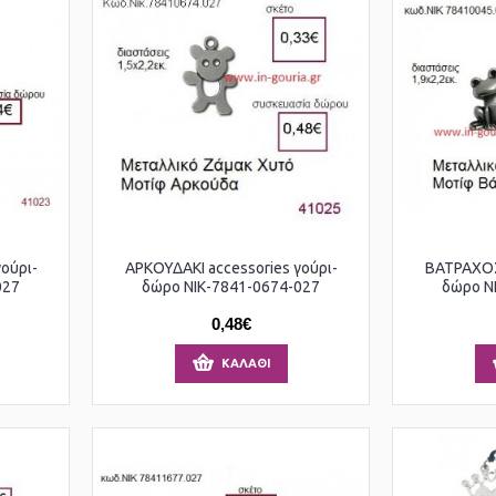
ούρι-
ΑΡΚΟΥΔΑΚΙ accessories γούρι-
ΒΑΤΡΑΧΟΣ 
027
δώρο ΝΙΚ-7841-0674-027
δώρο Ν
0,48€
ΚΑΛΆΘΙ