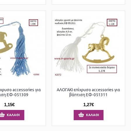
χρυσο accessories για
ΑΛΟΓΑΚΙ επίχρυσο accessories για
ιση ΕΦ-051309
βάπτιση ΕΦ-051311
1,15€
1,27€
ΚΑΛΆΘΙ
ΚΑΛΆΘΙ