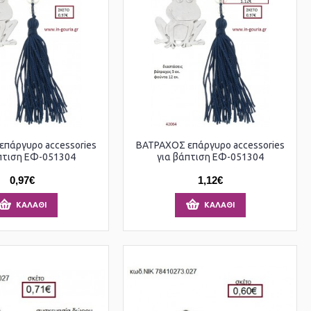
πάργυρο accessories
ΒΑΤΡΑΧΟΣ επάργυρο accessories
πτιση ΕΦ-051304
για βάπτιση ΕΦ-051304
0,97€
1,12€
ΚΑΛΆΘΙ
ΚΑΛΆΘΙ