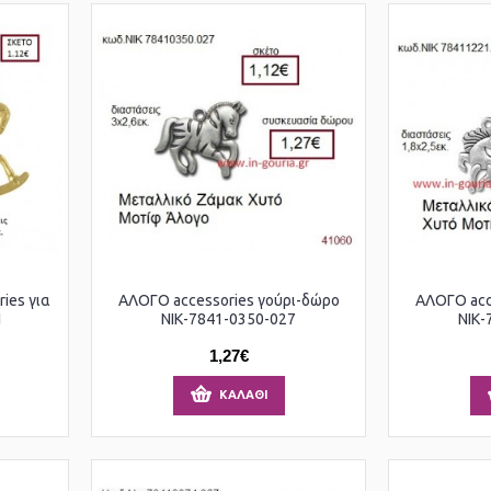
ies για
ΑΛΟΓΟ accessories γούρι-δώρο
ΑΛΟΓΟ acc
1
ΝΙΚ-7841-0350-027
ΝΙΚ-
1,27€
ΚΑΛΆΘΙ