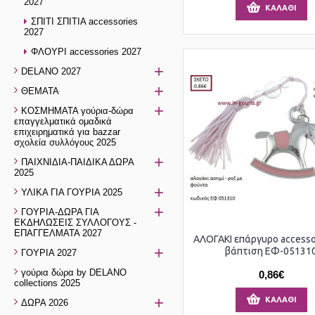
2027
ΚΑΛΆΘΙ
ΣΠΙΤΙ ΣΠΙΤΙΑ accessories
2027
ΦΛΟΥΡΙ accessories 2027
+
DELANO 2027
+
ΘΕΜΑΤΑ
+
ΚΟΣΜΗΜΑΤΑ γούρια-δώρα
επαγγελματικά ομαδικά
επιχειρηματικά για bazzar
σχολεία συλλόγους 2025
+
ΠΑΙΧΝΙΔΙΑ-ΠΑΙΔΙΚΑ ΔΩΡΑ
2025
+
ΥΛΙΚΑ ΓΙΑ ΓΟΥΡΙΑ 2025
+
ΓΟΥΡΙΑ-ΔΩΡΑ ΓΙΑ
ΕΚΔΗΛΩΣΕΙΣ ΣΥΛΛΟΓΟΥΣ -
ΕΠΑΓΓΕΛΜΑΤΑ 2027
ΑΛΟΓΑΚΙ επάργυρο accessor
+
βάπτιση ΕΦ-05131
ΓΟΥΡΙΑ 2027
γούρια δώρα by DELANO
0,86€
collections 2025
+
ΚΑΛΆΘΙ
ΔΩΡΑ 2026