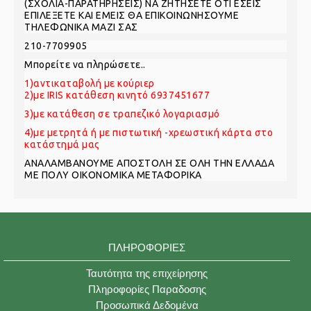
(ΣΧΟΛΙΑ-ΠΑΡΑΤΗΡΗΣΕΙΣ) ΝΑ ΖΗΤΗΣΕΤΕ ΟΤΙ ΕΣΕΙΣ
ΕΠΙΛΕΞΕΤΕ ΚΑΙ ΕΜΕΙΣ ΘΑ ΕΠΙΚΟΙΝΩΝΗΣΟΥΜΕ
ΤΗΛΕΦΩΝΙΚΑ ΜΑΖΙ ΣΑΣ
210-7709905
Mπορείτε να πληρώσετε..
1)αντικαταβολή με κούριερ
2)με IRIS κατάθεση κινητό 6937451677
3)με κατάθεση σε τραπεζικό λογαριασμό
4)με μετρητά ή με πιστωτική -χρεωστική κάρτα στο
κατάστημά μας
ΑNAΛΑΜΒΑΝΟΥΜΕ ΑΠΟΣΤΟΛΗ ΣΕ ΟΛΗ ΤΗΝ ΕΛΛΑΔΑ
ΜΕ ΠΟΛΥ ΟΙΚΟΝΟΜΙΚΑ ΜΕΤΑΦΟΡΙΚΑ
ΠΛΗΡΟΦΟΡΊΕΣ
Ταυτότητα της επιχείρησης
Πληροφορίες Παραδοσης
Προσωπικά Δεδομένα