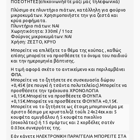
ΠΟΣΟΤΗΤΕΣ(επικοινωνήστε μαζί μας τηλεφωνικά)
Πλύσιμο σε πλυντήριο πιάτων, κατάλληλη για φούρνο
μικροκυμάτων. Χρησιμοποιήστε την για ζεστά και
κρύα ροφήματα.
Πλυντήριο πιάτων: ΝΑΙ
Χωρητικότητα: 330ml / 11oz
Φούρνος μικροκυμάτων: ΝΑΙ
Χρήση: ΖΕΣΤΟ, ΚΡΥΟ
Μπορείτε να επιλέξετε το θέμα της κούπας , καθώς
επίσης μπορείτε να προσθέσετε το όνομα του παιδιού
και την ημερομηνία βάπτισης.
Η τιμή αφορά σκέτο το αντικείμενο και περιλαμβάνει
ΦΠΑ.
Μπορείτε να το ζητήσετε σε συσκευασία δώρου
+0,45€ (σε πουγκί ή τσάντα πολυτελείας).
Μπορείτε να
προσθέσετε την τρέχουσα ΧΡΟΝΟΛΟΓΙΑ
+0,15€.
Μπορείτε να προσθέσετε ΦΟΥΝΤΑ
+0,15€.
Μπορείτε να προσθέσετε ΦΟΥΝΤΑ +0,15€.
Μπορείτε να το ζητήσετε ως έτοιμη μπομπονιέρα με
άριστο δέσιμο με κρυσταλιζέ τούλι 24χ24εκ.και 5
κουφέτα αμυγδάλου ή 5 κουφέτα πικολίνο
(σοκολάτας) ή 15 σμάρτυς και 2 κορδέλες σατέν
0.03εκ.συνεργάτες της.
Εάν κάνετε ΗΛΕΚΤΡΟΝΙΚΗ ΠΑΡΑΓΓΕΛΙΑ ΜΠΟΡΕΙΤΕ ΣΤΑ