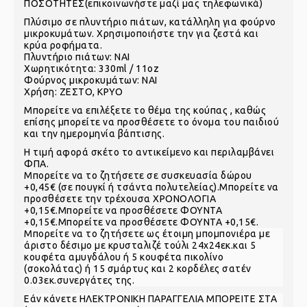
ΠΟΣΟΤΗΤΕΣ(επικοινωνήστε μαζί μας τηλεφωνικά)
Πλύσιμο σε πλυντήριο πιάτων, κατάλληλη για φούρνο
μικροκυμάτων. Χρησιμοποιήστε την για ζεστά και
κρύα ροφήματα.
Πλυντήριο πιάτων: ΝΑΙ
Χωρητικότητα: 330ml / 11oz
Φούρνος μικροκυμάτων: ΝΑΙ
Χρήση: ΖΕΣΤΟ, ΚΡΥΟ
Μπορείτε να επιλέξετε το θέμα της κούπας , καθώς
επίσης μπορείτε να προσθέσετε το όνομα του παιδιού
και την ημερομηνία βάπτισης.
Η τιμή αφορά σκέτο το αντικείμενο και περιλαμβάνει
ΦΠΑ.
Μπορείτε να το ζητήσετε σε συσκευασία δώρου
+0,45€ (σε πουγκί ή τσάντα πολυτελείας).
Μπορείτε να
προσθέσετε την τρέχουσα ΧΡΟΝΟΛΟΓΙΑ
+0,15€.
Μπορείτε να προσθέσετε ΦΟΥΝΤΑ
+0,15€.
Μπορείτε να προσθέσετε ΦΟΥΝΤΑ +0,15€.
Μπορείτε να το ζητήσετε ως έτοιμη μπομπονιέρα με
άριστο δέσιμο με κρυσταλιζέ τούλι 24χ24εκ.και 5
κουφέτα αμυγδάλου ή 5 κουφέτα πικολίνο
(σοκολάτας) ή 15 σμάρτυς και 2 κορδέλες σατέν
0.03εκ.συνεργάτες της.
Εάν κάνετε ΗΛΕΚΤΡΟΝΙΚΗ ΠΑΡΑΓΓΕΛΙΑ ΜΠΟΡΕΙΤΕ ΣΤΑ