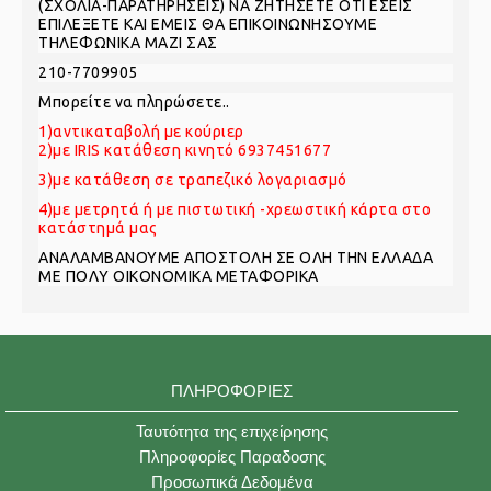
(ΣΧΟΛΙΑ-ΠΑΡΑΤΗΡΗΣΕΙΣ) ΝΑ ΖΗΤΗΣΕΤΕ ΟΤΙ ΕΣΕΙΣ
ΕΠΙΛΕΞΕΤΕ ΚΑΙ ΕΜΕΙΣ ΘΑ ΕΠΙΚΟΙΝΩΝΗΣΟΥΜΕ
ΤΗΛΕΦΩΝΙΚΑ ΜΑΖΙ ΣΑΣ
210-7709905
Mπορείτε να πληρώσετε..
1)αντικαταβολή με κούριερ
2)με IRIS κατάθεση κινητό 6937451677
3)με κατάθεση σε τραπεζικό λογαριασμό
4)με μετρητά ή με πιστωτική -χρεωστική κάρτα στο
κατάστημά μας
ΑNAΛΑΜΒΑΝΟΥΜΕ ΑΠΟΣΤΟΛΗ ΣΕ ΟΛΗ ΤΗΝ ΕΛΛΑΔΑ
ΜΕ ΠΟΛΥ ΟΙΚΟΝΟΜΙΚΑ ΜΕΤΑΦΟΡΙΚΑ
ΠΛΗΡΟΦΟΡΊΕΣ
Ταυτότητα της επιχείρησης
Πληροφορίες Παραδοσης
Προσωπικά Δεδομένα