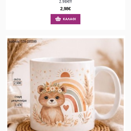
2.98€!!!
2,98€
ΚΑΛΆΘΙ