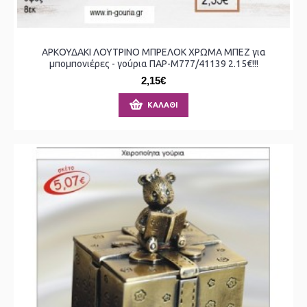
ΑΡΚΟΥΔΑΚΙ ΛΟΥΤΡΙΝΟ ΜΠΡΕΛΟΚ ΧΡΩΜΑ ΜΠΕΖ για
μπομπονιέρες - γούρια ΠΑΡ-Μ777/41139 2.15€!!!
2,15€
ΚΑΛΆΘΙ