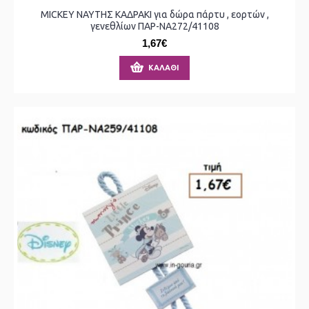
MICKEY ΝΑΥΤΗΣ ΚΑΔΡΑΚΙ για δώρα πάρτυ , εορτών ,
γενεθλίων ΠΑΡ-ΝΑ272/41108
1,67€
ΚΑΛΆΘΙ