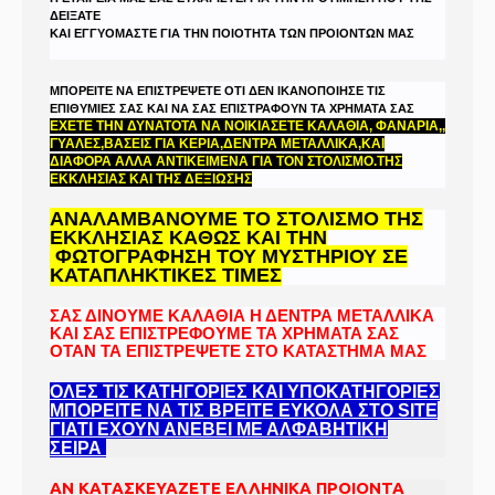
ΔΕΙΞΑΤΕ
ΚΑΙ ΕΓΓΥΟΜΑΣΤΕ ΓΙΑ ΤΗΝ ΠΟΙΟΤΗΤΑ ΤΩΝ ΠΡΟΙΟΝΤΩΝ ΜΑΣ
ΜΠΟΡΕΙΤΕ ΝΑ ΕΠΙΣΤΡΕΨΕΤΕ ΟΤΙ ΔΕΝ ΙΚΑΝΟΠΟΙΗΣΕ ΤΙΣ
ΕΠΙΘΥΜΙΕΣ ΣΑΣ ΚΑΙ ΝΑ ΣΑΣ ΕΠΙΣΤΡΑΦΟΥΝ ΤΑ ΧΡΗΜΑΤΑ ΣΑΣ
ΕΧΕΤΕ ΤΗΝ ΔΥΝΑΤΟΤΑ ΝΑ ΝΟΙΚΙΑΣΕΤΕ ΚΑΛΑΘΙΑ, ΦΑΝΑΡΙΑ,,
ΓΥΑΛΕΣ,ΒΑΣΕΙΣ ΓΙΑ ΚΕΡΙΑ,ΔΕΝΤΡΑ ΜΕΤΑΛΛΙΚΑ,
ΚΑΙ
ΔΙΑΦΟΡΑ ΑΛΛΑ ΑΝΤΙΚΕΙΜΕΝΑ ΓΙΑ ΤΟΝ ΣΤΟΛΙΣΜΟ.ΤΗΣ
ΕΚΚΛΗΣΙΑΣ ΚΑΙ ΤΗΣ ΔΕΞΙΩΣΗΣ
ΑΝΑΛΑΜΒΑΝΟΥΜΕ ΤΟ ΣΤΟΛΙΣΜΟ ΤΗΣ
ΕΚΚΛΗΣΙΑΣ ΚΑΘΩΣ ΚΑΙ ΤΗΝ
ΦΩΤΟΓΡΑΦΗΣΗ ΤΟΥ ΜΥΣΤΗΡΙΟΥ ΣΕ
ΚΑΤΑΠΛΗΚΤΙΚΕΣ ΤΙΜΕΣ
ΣΑΣ ΔΙΝΟΥΜΕ ΚΑΛΑΘΙΑ Η ΔΕΝΤΡΑ ΜΕΤΑΛΛΙΚΑ
ΚΑΙ ΣΑΣ ΕΠΙΣΤΡΕΦΟΥΜΕ ΤΑ ΧΡΗΜΑΤΑ ΣΑΣ
ΟΤΑΝ ΤΑ ΕΠΙΣΤΡΕΨΕΤΕ ΣΤΟ ΚΑΤΑΣΤΗΜΑ ΜΑΣ
ΟΛΕΣ ΤΙΣ ΚΑΤΗΓΟΡΙΕΣ ΚΑΙ ΥΠΟΚΑΤΗΓΟΡΙΕΣ
ΜΠΟΡΕΙΤΕ ΝΑ ΤΙΣ ΒΡΕΙΤΕ ΕΥΚΟΛΑ ΣΤΟ SITE
ΓΙΑΤΙ ΕΧΟΥΝ ΑΝΕΒΕΙ ΜΕ ΑΛΦΑΒHΤΙΚΗ
ΣΕΙΡΑ
ΑΝ ΚΑΤΑΣΚΕΥΑΖΕΤΕ ΕΛΛΗΝΙΚΑ ΠΡΟΙΟΝΤΑ