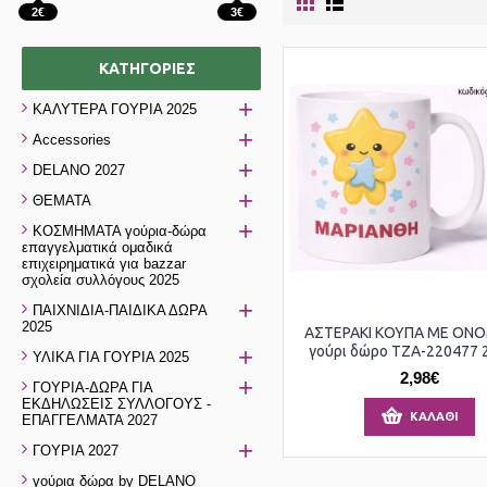
2€
3€
ΚΑΤΗΓΟΡΊΕΣ
+
ΚΑΛΥΤΕΡΑ ΓΟΥΡΙΑ 2025
+
Accessories
+
DELANO 2027
+
ΘΕΜΑΤΑ
+
ΚΟΣΜΗΜΑΤΑ γούρια-δώρα
επαγγελματικά ομαδικά
επιχειρηματικά για bazzar
σχολεία συλλόγους 2025
+
ΠΑΙΧΝΙΔΙΑ-ΠΑΙΔΙΚΑ ΔΩΡΑ
2025
ΑΣΤΕΡΑΚΙ ΚΟΥΠΑ ΜΕ ΟΝΟ
+
γούρι δώρο ΤΖΑ-220477 2.
ΥΛΙΚΑ ΓΙΑ ΓΟΥΡΙΑ 2025
2,98€
+
ΓΟΥΡΙΑ-ΔΩΡΑ ΓΙΑ
ΕΚΔΗΛΩΣΕΙΣ ΣΥΛΛΟΓΟΥΣ -
ΚΑΛΆΘΙ
ΕΠΑΓΓΕΛΜΑΤΑ 2027
+
ΓΟΥΡΙΑ 2027
γούρια δώρα by DELANO