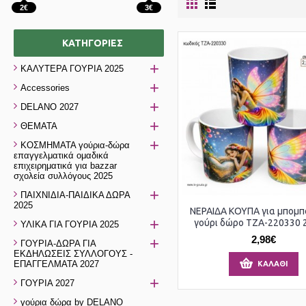
2€
3€
ΚΑΤΗΓΟΡΊΕΣ
+
ΚΑΛΥΤΕΡΑ ΓΟΥΡΙΑ 2025
+
Accessories
+
DELANO 2027
+
ΘΕΜΑΤΑ
+
ΚΟΣΜΗΜΑΤΑ γούρια-δώρα
επαγγελματικά ομαδικά
επιχειρηματικά για bazzar
σχολεία συλλόγους 2025
+
ΠΑΙΧΝΙΔΙΑ-ΠΑΙΔΙΚΑ ΔΩΡΑ
2025
ΝΕΡΑΙΔΑ ΚΟΥΠΑ για μπομπ
+
γούρι δώρο ΤΖΑ-220330 2.
ΥΛΙΚΑ ΓΙΑ ΓΟΥΡΙΑ 2025
2,98€
+
ΓΟΥΡΙΑ-ΔΩΡΑ ΓΙΑ
ΕΚΔΗΛΩΣΕΙΣ ΣΥΛΛΟΓΟΥΣ -
ΕΠΑΓΓΕΛΜΑΤΑ 2027
ΚΑΛΆΘΙ
+
ΓΟΥΡΙΑ 2027
γούρια δώρα by DELANO