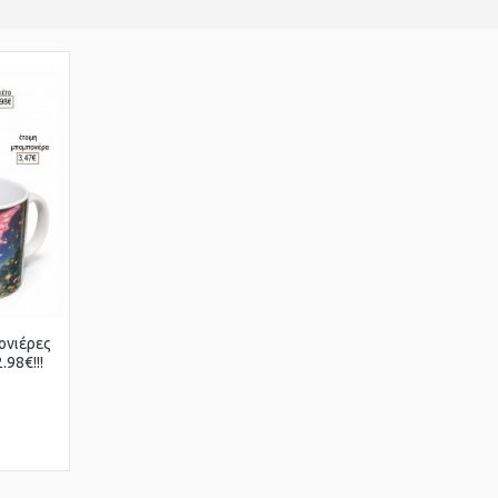
ονιέρες
98€!!!