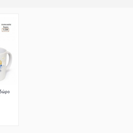
 δώρο
!