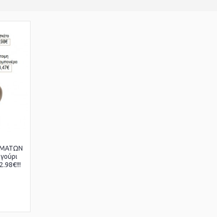
ΥΜΑΤΩΝ
 γούρι
.98€!!!