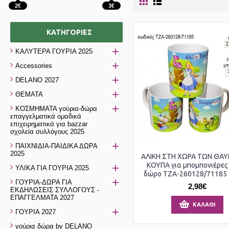
2€
3€
ΚΑΤΗΓΟΡΊΕΣ
+
ΚΑΛΥΤΕΡΑ ΓΟΥΡΙΑ 2025
+
Accessories
+
DELANO 2027
+
ΘΕΜΑΤΑ
+
ΚΟΣΜΗΜΑΤΑ γούρια-δώρα
επαγγελματικά ομαδικά
επιχειρηματικά για bazzar
σχολεία συλλόγους 2025
+
ΠΑΙΧΝΙΔΙΑ-ΠΑΙΔΙΚΑ ΔΩΡΑ
2025
ΑΛΙΚΗ ΣΤΗ ΧΩΡΑ ΤΩΝ ΘΑ
+
ΚΟΥΠΑ για μπομπονιέρες
ΥΛΙΚΑ ΓΙΑ ΓΟΥΡΙΑ 2025
δώρο ΤΖΑ-260128/71185 2
+
ΓΟΥΡΙΑ-ΔΩΡΑ ΓΙΑ
2,98€
ΕΚΔΗΛΩΣΕΙΣ ΣΥΛΛΟΓΟΥΣ -
ΕΠΑΓΓΕΛΜΑΤΑ 2027
ΚΑΛΆΘΙ
+
ΓΟΥΡΙΑ 2027
γούρια δώρα by DELANO