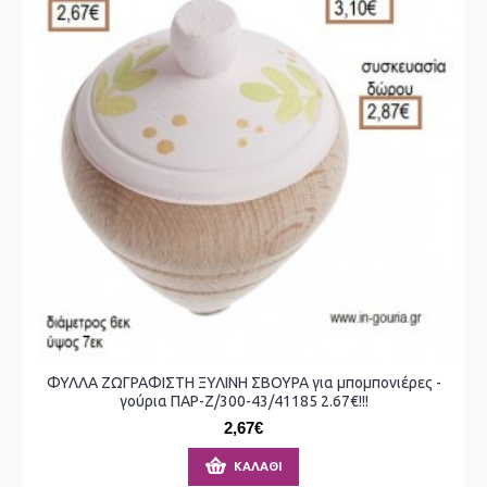
ΦΥΛΛΑ ΖΩΓΡΑΦΙΣΤΗ ΞΥΛΙΝΗ ΣΒΟΥΡΑ για μπομπονιέρες -
γούρια ΠΑΡ-Ζ/300-43/41185 2.67€!!!
2,67€
ΚΑΛΆΘΙ