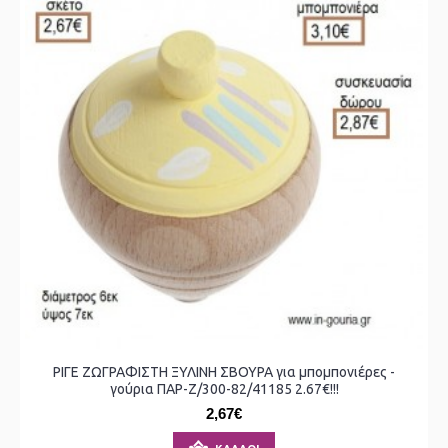
ΡΙΓΕ ΖΩΓΡΑΦΙΣΤΗ ΞΥΛΙΝΗ ΣΒΟΥΡΑ για μπομπονιέρες -
γούρια ΠΑΡ-Ζ/300-82/41185 2.67€!!!
2,67€