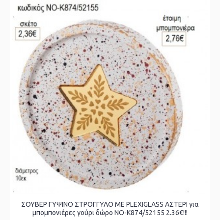
ΣΟΥΒΕΡ ΓΥΨΙΝΟ ΣΤΡΟΓΓΥΛΟ ΜΕ PLEXIGLASS ΑΣΤΕΡΙ για
μπομπονιέρες γούρι δώρο ΝΟ-Κ874/52155 2.36€!!!