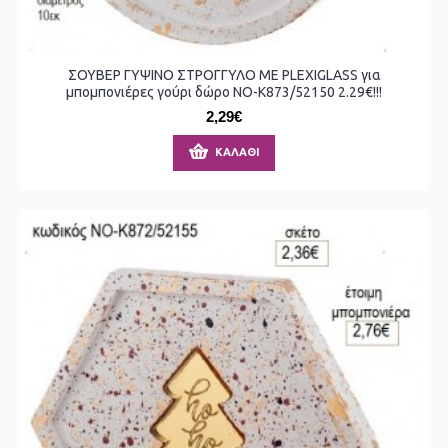
ΣΟΥΒΕΡ ΓΥΨΙΝΟ ΣΤΡΟΓΓΥΛΟ ΜΕ PLEXIGLASS για
μπομπονιέρες γούρι δώρο ΝΟ-Κ873/52150 2.29€!!!
2,29€
ΚΑΛΆΘΙ