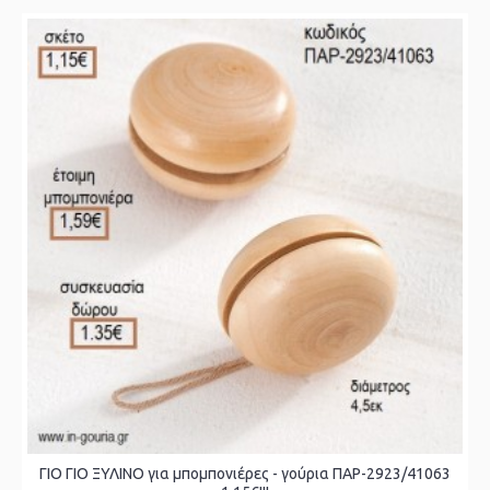
ΓΙΟ ΓΙΟ ΞΥΛΙΝΟ για μπομπονιέρες - γούρια ΠΑΡ-2923/41063