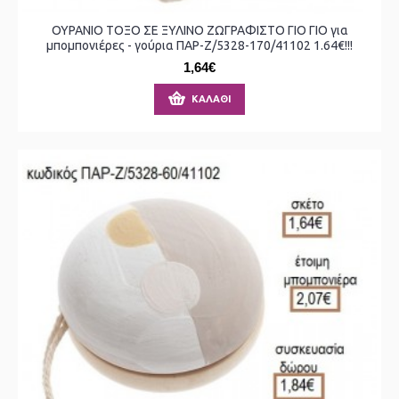
ΟΥΡΑΝΙΟ ΤΟΞΟ ΣΕ ΞΥΛΙΝΟ ΖΩΓΡΑΦΙΣΤΟ ΓΙΟ ΓΙΟ για
μπομπονιέρες - γούρια ΠΑΡ-Ζ/5328-170/41102 1.64€!!!
1,64€
ΚΑΛΆΘΙ