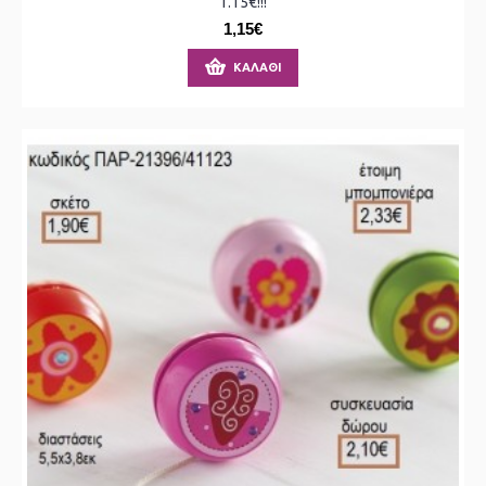
1.15€!!!
1,15€
ΚΑΛΆΘΙ