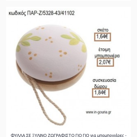
ΦΥΛΛΑ ΣΕ ΞΥΛΙΝΟ ΖΩΓΡΑΦΙΣΤΟ ΓΙΟ ΓΙΟ για μπομπονιέρες -