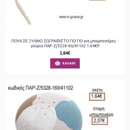
ΠΟΥΑ ΣΕ ΞΥΛΙΝΟ ΖΩΓΡΑΦΙΣΤΟ ΓΙΟ ΓΙΟ για μπομπονιέρες -
γούρια ΠΑΡ-Ζ/5328-60/41102 1.64€!!!
1,64€
ΚΑΛΆΘΙ