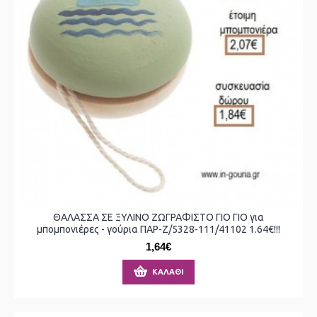
ΘΑΛΑΣΣΑ ΣΕ ΞΥΛΙΝΟ ΖΩΓΡΑΦΙΣΤΟ ΓΙΟ ΓΙΟ για
μπομπονιέρες - γούρια ΠΑΡ-Ζ/5328-111/41102 1.64€!!!
1,64€
ΚΑΛΆΘΙ