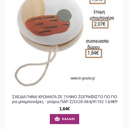
ΣΧΕΔΙΑ ΓΗΙΝΑ ΧΡΩΜΑΤΑ ΣΕ ΞΥΛΙΝΟ ΖΩΓΡΑΦΙΣΤΟ ΓΙΟ ΓΙΟ
για μπομπονιέρες - γούρια ΠΑΡ-Ζ/5328-064/41102 1.64€!!!
1,64€
ΚΑΛΆΘΙ