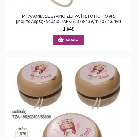
ΜΠΑΛΟΝΙΑ ΣΕ ΞΥΛΙΝΟ ΖΩΓΡΑΦΙΣΤΟ ΓΙΟ ΓΙΟ για
μπομπονιέρες - γούρια ΠΑΡ-Ζ/5328-139/41102 1.64€!!!
1,64€
ΚΑΛΆΘΙ