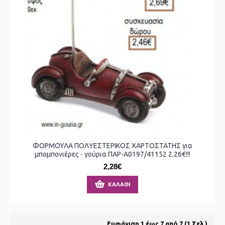
ΦΟΡΜΟΥΛΑ ΠΟΛΥΕΣΤΕΡΙΚΟΣ ΧΑΡΤΟΣΤΑΤΗΣ για
μπομπονιέρες - γούρια ΠΑΡ-Α0197/41152 2.26€!!!
2,28€
ΚΑΛΆΘΙ
Εμφάνιση 1 έως 7 από 7 (1 Σελ.)