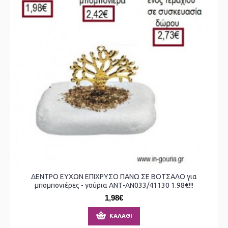
ΔΕΝΤΡΟ ΕΥΧΩΝ ΕΠΙΧΡΥΣΟ ΠΑΝΩ ΣΕ ΒΟΤΣΑΛΟ για
μπομπονιέρες - γούρια ΑΝΤ-ΑΝ033/41130 1.98€!!!
1,98€
ΚΑΛΆΘΙ