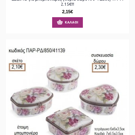
2.15€!!!
2,15€
ΚΑΛΆΘΙ