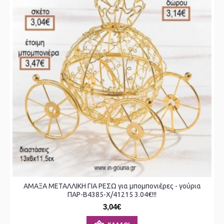
ΑΜΑΞΑ ΜΕΤΑΛΛΙΚΗ ΓΙΑ ΡΕΣΩ για μπομπονιέρες - γούρια
ΠΑΡ-Β4385-Χ/41215 3.04€!!!
3,04€