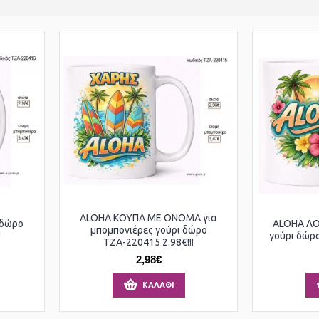
ALOHA ΚΟΥΠΑ ΜΕ ΟΝΟΜΑ για
 δώρο
ALOHA ΛΟ
μπομπονιέρες γούρι δώρο
!
γούρι δώρο
ΤΖΑ-220415 2.98€!!!
2,98€
ΚΑΛΆΘΙ