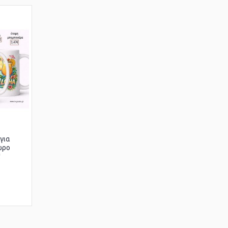
για
ώρο
!