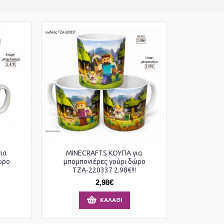
ια
MINECRAFTS ΚΟΥΠΑ για
ώρο
μπομπονιέρες γούρι δώρο
!
ΤΖΑ-220337 2.98€!!!
2,98€
ΚΑΛΆΘΙ