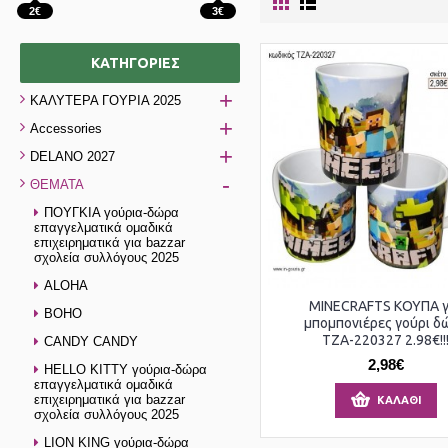
2€
3€
ΚΑΤΗΓΟΡΊΕΣ
+
ΚΑΛΥΤΕΡΑ ΓΟΥΡΙΑ 2025
+
Accessories
+
DELANO 2027
-
ΘΕΜΑΤΑ
ΠΟΥΓΚΙΑ γούρια-δώρα
επαγγελματικά ομαδικά
επιχειρηματικά για bazzar
σχολεία συλλόγους 2025
ALOHA
MINECRAFTS ΚΟΥΠΑ γ
BOHO
μπομπονιέρες γούρι δ
ΤΖΑ-220327 2.98€!!
CANDY CANDY
2,98€
HELLO KITTY γούρια-δώρα
επαγγελματικά ομαδικά
επιχειρηματικά για bazzar
ΚΑΛΆΘΙ
σχολεία συλλόγους 2025
LION KING γούρια-δώρα