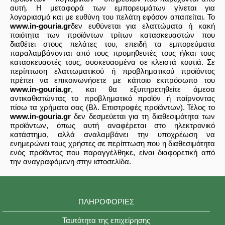
αυτή. Η μεταφορά των εμπορευμάτων γίνεται για
λογαριασμό και με ευθύνη του πελάτη εφόσον απαιτείται. Το
www.in-gouria.gr
δεν ευθύνεται για ελαττώματα ή κακή
ποιότητα των προϊόντων τρίτων κατασκευαστών που
διαθέτει στους πελάτες του, επειδή τα εμπορεύματα
παραλαμβάνονται από τους προμηθευτές τους ή/και τους
κατασκευαστές τους, συσκευασμένα σε κλειστά κουτιά. Σε
περίπτωση ελαττωματικού ή προβληματικού προϊόντος
πρέπει να επικοινωνήσετε με κάποιο εκπρόσωπο του
www.in-gouria.gr
, και θα εξυπηρετηθείτε άμεσα
αντικαθιστώντας το προβληματικό προϊόν ή παίρνοντας
πίσω τα χρήματα σας (Βλ. Επιστροφές προϊόντων). Τέλος το
www.in-gouria.gr
δεν δεσμεύεται για τη διαθεσιμότητα των
προϊόντων, όπως αυτή αναφέρεται στο ηλεκτρονικό
κατάστημα, αλλά αναλαμβάνει την υποχρέωση να
ενημερώνει τους χρήστες σε περίπτωση που η διαθεσιμότητα
ενός προϊόντος που παραγγέλθηκε, είναι διαφορετική από
την αναγραφόμενη στην ιστοσελίδα.
ΠΛΗΡΟΦΟΡΊΕΣ
Ταυτότητα της επιχείρησης