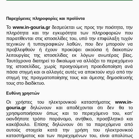
Παρεχόμενες πληροφορίες και προϊόντα
Το
www.in-gouria.gr
δεσμεύεται ως προς την ποιότητα, την
πληρότητα και την εγκυρότητα των πληροφοριών που
παρατίθενται στις ιστοσελίδες του, υπό την επιφύλαξη τυχόν
τεχνικών ή τυπογραφικών λαθών, που δεν μπορούν να
προβλεφθούν ή έχουν προκύψει ακούσια ή διακοπών
λειτουργίας της ιστοσελίδας εκ λόγων ανωτέρας βίας.
Ταυτόχρονα διατηρεί το δικαίωμα να αλλάξει το περιεχόμενο
της ιστοσελίδας, χωρίς προηγούμενη προειδοποίηση ανά
πάσα στιγμή και οι αλλαγές αυτές να αποκτούν ισχύ από την
στιγμή της πραγματοποίησης τους και άμεσης δημοσίευσής
τους στο διαδίκτυο.
Ευθύνη χρηστών
Οι χρήστες του ηλεκτρονικού καταστήματος
www.in-
gouria.gr
δηλώνουν και αποδέχονται ότι δεν θα το
χρησιμοποιήσουν όπως και το περιεχόμενο του, κατ’
οιονδήποτε τρόπο παράνομο, ανήθικο, προσβλητικό και
κακόβουλο. Επίσης δηλώνουν ότι τα παρεχόμενα από
αυτούς στοιχεία κατά την χρήση του ηλεκτρονικού
καταστήματος και των περιεχομένων του, είναι απολύτως