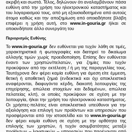
ακριβή και σωστά. Τέλος, δηλώνουν ότι αναλαμβάνουν πάσα
ευθύνη από την χρήση του ηλεκτρονικού καταστήματος και
του λογαριασμού τους, από μη εξουσιοδοτημένα από αυτούς
άτομα καθώς και την αποζημίωση από οποιαδήποτε βλάβη
επιφέρει η χρήση αυτή, στο
www.in-gouria.gr
ή/και σε
οποιονδήποτε άλλο συνεργάτη του
Περιορισμός Ευθύνης
Το
www.in-gouria.gr
δεν ευθύνεται για τυχόν λάθη σε τιμές,
χαρακτηριστικά ή φωτογραφίες και διατηρεί το δικαίωμα
αλλαγής τιμών χωρίς προειδοποίηση. Επίσης δεν ευθύνεται
έναντι των χρηστών/πελατών, για ζημίες που τυχόν
προκύψουν από την εκτέλεση / ή μη της παραγγελίας τους.
Ταυτόχρονα δεν φέρει καμία ευθύνη για άμεση είτε έμμεση,
θετική ή αποθετική ζημιά (ενδεικτικά και όχι αποκλειστικά
αναφέρονται, διαφυγόντα κέρδη, διακοπή λειτουργίας της
επιχείρησης, απώλεια στοιχείων και δεδομένων, απώλεια
πελατείας κλπ), οι οποίες προκύψουν σε σχέση με την
λειτουργία, ή/και την χρήση του ηλεκτρονικού καταστήματος.
Οι χρήστες-πελάτες είναι αποκλειστικά υπεύθυνοι για την
αξιολόγηση και επιλογή των προϊόντων και υπηρεσιών που
προσφέρονται από την ιστοσελίδα και το
www.in-gouria.gr
δεν φέρει καμία ευθύνη σε σχέση με την ορθότητα της
επιλογής των χρηστών, ή τυχόν ασυμβατότητες μεταξύ
προϊόντων – λογισμικών – υπηρεσιών που παρέχονται από